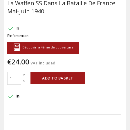
La Waffen SS Dans La Bataille De France
Mai-Juin 1940
done
In
Reference:
Découvir la 4ème de couverture
€24.00
VAT included
ADD TO BASKET
done
In