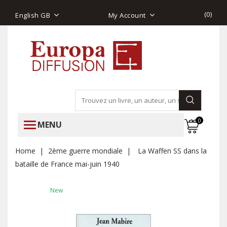
(
0
)
English GB
My Account
0
MENU
Home
2ème guerre mondiale
La Waffen SS dans la
bataille de France mai-juin 1940
New