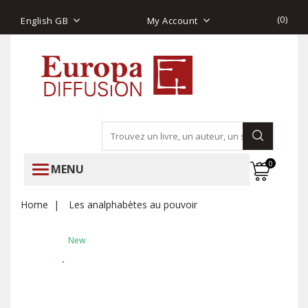
(
0
)
English GB
My Account
0
MENU
Home
Les analphabètes au pouvoir
New