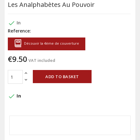
Les Analphabètes Au Pouvoir
done
In
Reference:
Découvir la 4ème de couverture
€9.50
VAT included
ADD TO BASKET
done
In