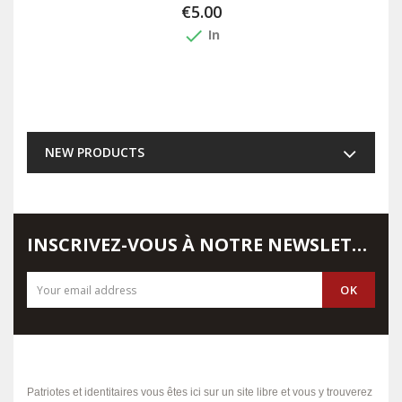
€5.00
done
In
NEW PRODUCTS
INSCRIVEZ-VOUS À NOTRE NEWSLETTER
Patriotes et identitaires vous êtes ici sur un site libre et vous y trouverez