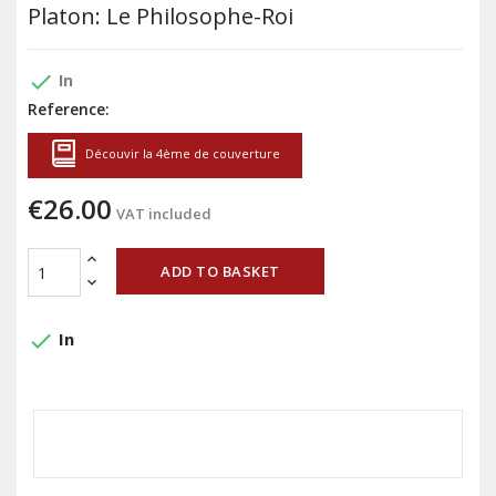
Platon: Le Philosophe-Roi
done
In
Reference:
Découvir la 4ème de couverture
€26.00
VAT included
ADD TO BASKET
done
In