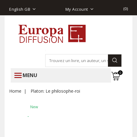
(
0
)
English GB
My Account
0
MENU
Home
Platon: Le philosophe-roi
New