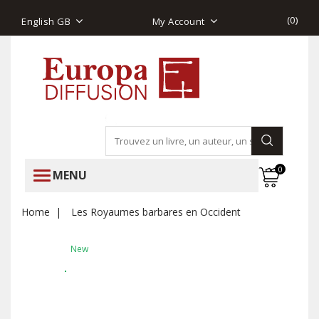
(
0
)
English GB
My Account
0
MENU
Home
Les Royaumes barbares en Occident
New