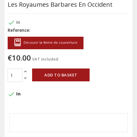
Les Royaumes Barbares En Occident
done
In
Reference:
Découvir la 4ème de couverture
€10.00
VAT included
ADD TO BASKET
done
In