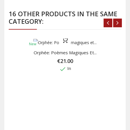
16 OTHER PRODUCTS IN THE SAME
CATEGORY:
New
Orphée: Poèmes Magiques Et...
€21.00
done
In