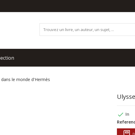
lection
e dans le monde d'Hermès
Ulyss
done
In
Referenc
D