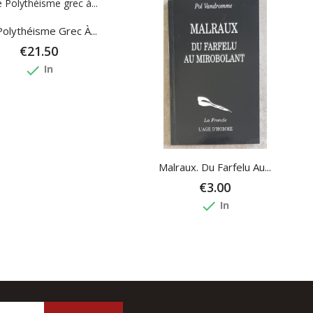
Polythéisme Grec À...
€21.50
done
In
Malraux. Du Farfelu Au...
€3.00
done
In