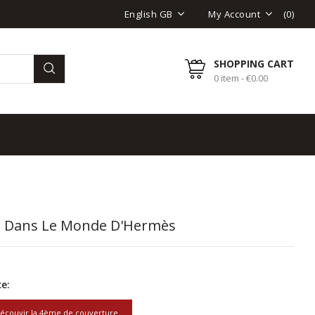
(
0
)
English GB
My Account
SHOPPING CART
0 item - €0.00
e Dans Le Monde D'Hermès
e:
écouvir la 4ème de couverture