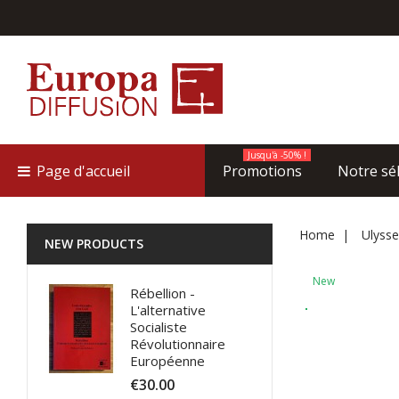
Jusqu'à -50% !
Page d'accueil
Promotions
Notre sé
Home
Ulyss
NEW PRODUCTS
New
Rébellion -
L'alternative
Socialiste
Révolutionnaire
Européenne
€30.00