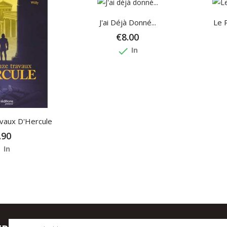
J'ai Déjà Donné...
Le 
€8.00
done
In
vaux D'Hercule
.90
e
In