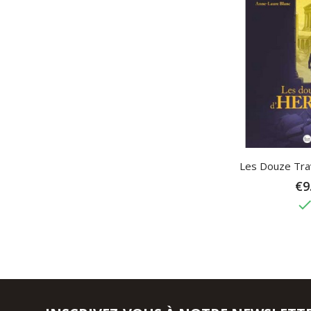
Les Douze Tra
€9
don