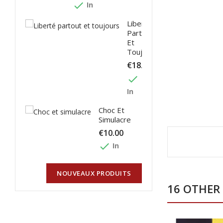
done
In
Liberté
Partout
Et
Toujours
€18.00
done
In
Choc Et
Simulacre
€10.00
done
In
NOUVEAUX PRODUITS
16 OTHER