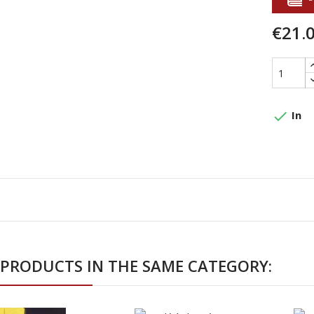
€21.
done
In
 PRODUCTS IN THE SAME CATEGORY: