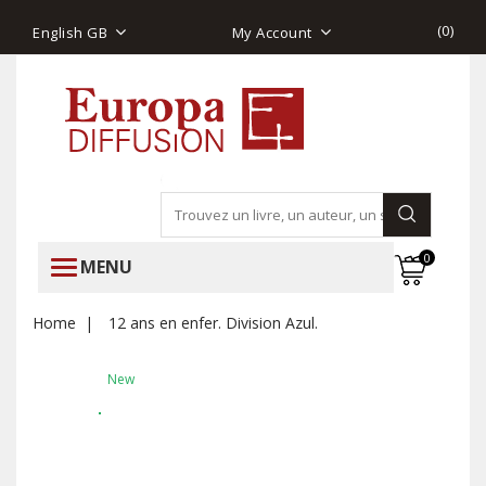
(
0
)
English GB
My Account
0
MENU
Home
12 ans en enfer. Division Azul.
New