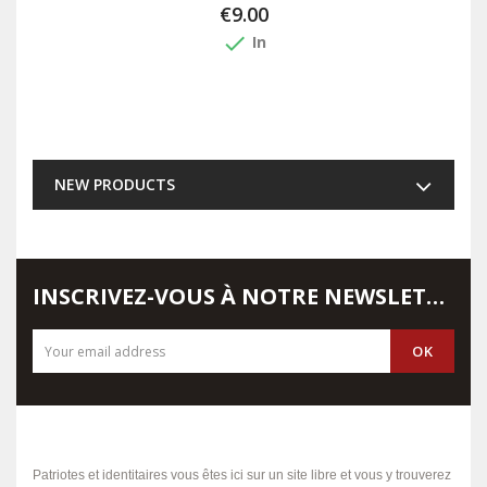
€9.00
done
In
NEW PRODUCTS
INSCRIVEZ-VOUS À NOTRE NEWSLETTER
Patriotes et identitaires vous êtes ici sur un site libre et vous y trouverez