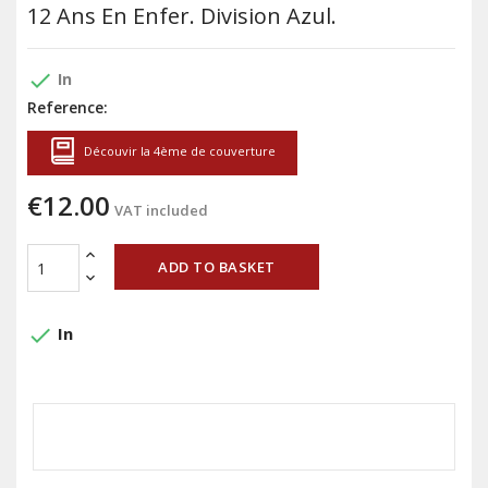
12 Ans En Enfer. Division Azul.
done
In
Reference:
Découvir la 4ème de couverture
€12.00
VAT included
ADD TO BASKET
done
In