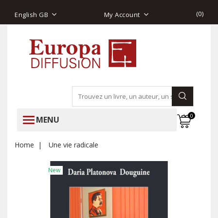
(
0
)
English GB
My Account
0
MENU
Home
Une vie radicale
New