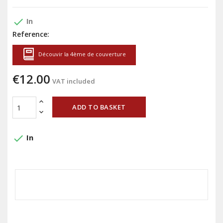
done
In
Reference:
Découvir la 4ème de couverture
€12.00
VAT included
ADD TO BASKET
done
In