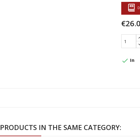
D
€26.
done
In
 PRODUCTS IN THE SAME CATEGORY: