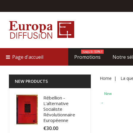
Jusqu'à -50% !
Page d'accueil
Promotions
Notre sé
Home
La que
NEW PRODUCTS
New
Rébellion -
L'alternative
Socialiste
Révolutionnaire
Européenne
€30.00