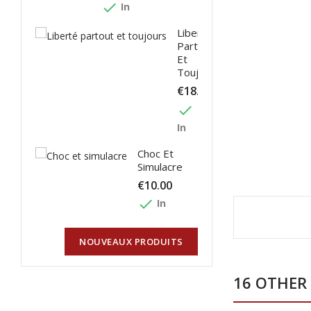
done
In
Liberté
Partout
Et
Toujours
€18.00
done
In
Choc Et
Simulacre
€10.00
done
In
NOUVEAUX PRODUITS
16 OTHER