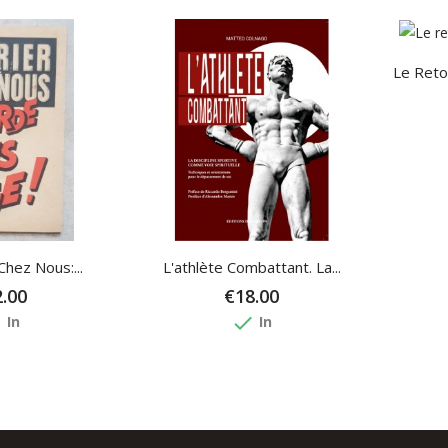
Le Ret
hez Nous:...
L'athlète Combattant. La...
.00
€18.00
e
done
In
In