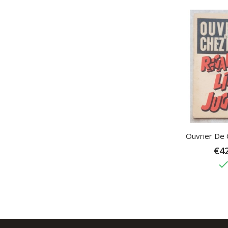
Ouvrier De C
€42
don