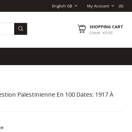
(
0
)
English GB
My Account
SHOPPING CART
0 item - €0.00
stion Palestinienne En 100 Dates: 1917 À
e: