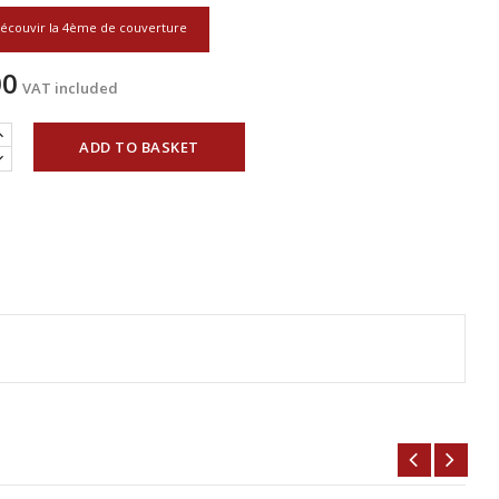
écouvir la 4ème de couverture
00
VAT included
ADD TO BASKET