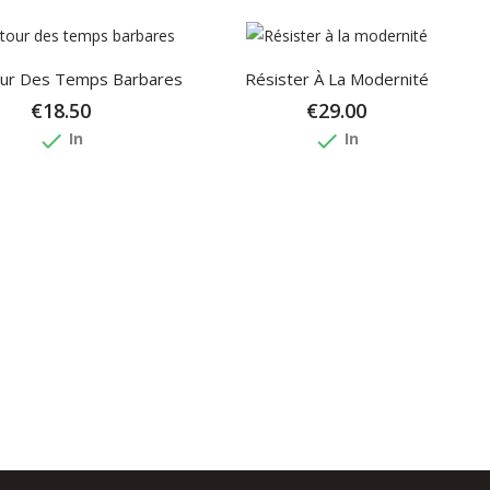
our Des Temps Barbares
Résister À La Modernité
€18.50
€29.00
done
done
In
In