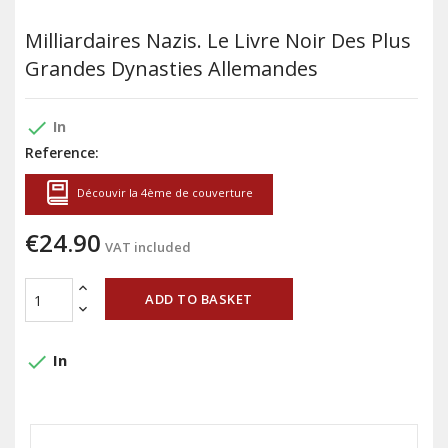
Milliardaires Nazis. Le Livre Noir Des Plus
Grandes Dynasties Allemandes
done
In
Reference:
Découvir la 4ème de couverture
€24.90
VAT included
ADD TO BASKET
done
In