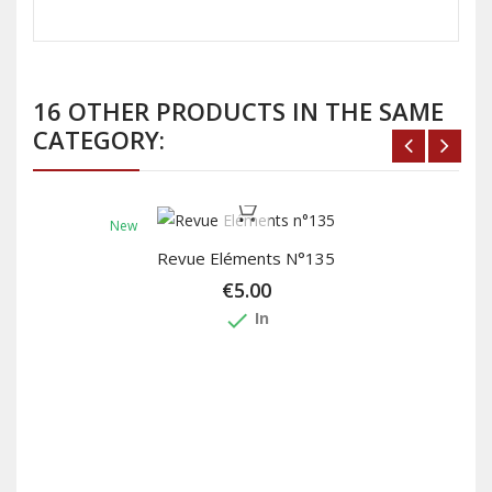
16 OTHER PRODUCTS IN THE SAME
CATEGORY:
New
Out-Of-Stock
Revue Eléments N°135
€5.00
done
In