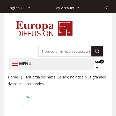
(
0
)
English GB
My Account
0
MENU
Home
Milliardaires nazis. Le livre noir des plus grandes
dynasties allemandes
New