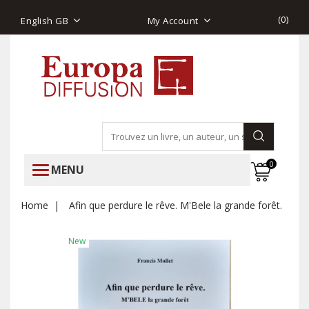
(
0
)
English GB
My Account
0
MENU
Home
Afin que perdure le rêve. M'Bele la grande forêt.
New