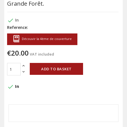
Grande Forêt.
done
In
Reference:
Découvir la 4ème de couverture
€20.00
VAT included
ADD TO BASKET
done
In