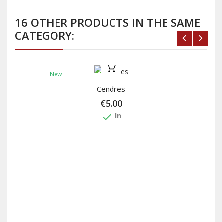
16 OTHER PRODUCTS IN THE SAME
CATEGORY:
New
Cendres
€5.00
done
In