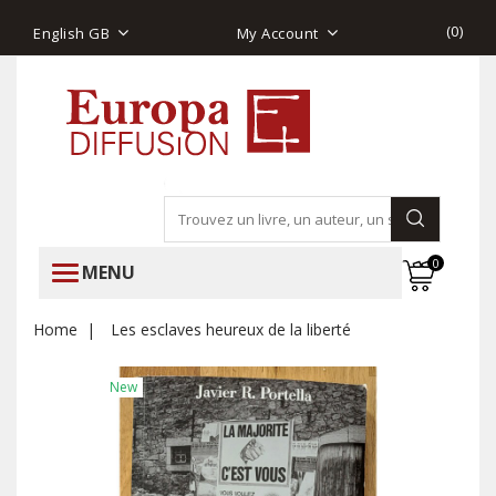
(
0
)
English GB
My Account
0
MENU
Home
Les esclaves heureux de la liberté
New