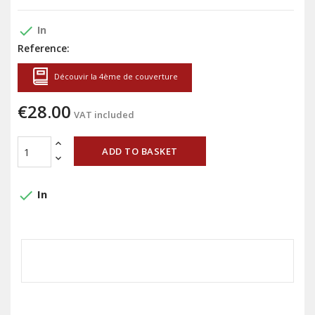
done
In
Reference:
Découvir la 4ème de couverture
€28.00
VAT included
ADD TO BASKET
done
In