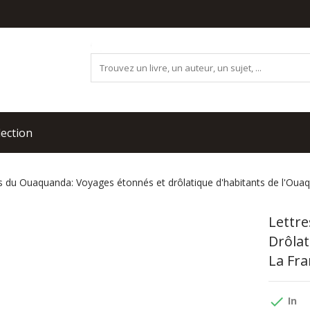
lection
s du Ouaquanda: Voyages étonnés et drôlatique d'habitants de l'Ouaq
Lettr
Drôla
La Fr
done
In