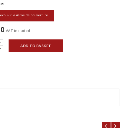
e:
écouvir la 4ème de couverture
60
VAT included
ADD TO BASKET