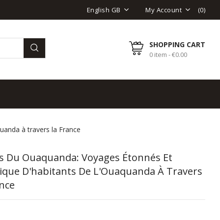
(
0
)
English GB
My Account
SHOPPING CART
0 item - €0.00
uanda à travers la France
es Du Ouaquanda: Voyages Étonnés Et
tique D'habitants De L'Ouaquanda À Travers
ance