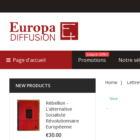
Jusqu'à -50% !
Page d'accueil
Promotions
Notre sé
Home
Lettre
NEW PRODUCTS
New
Rébellion -
L'alternative
Socialiste
Révolutionnaire
Européenne
€30.00