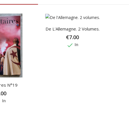
De L'Allemagne. 2 Volumes.
€7.00
done
In
ires N°19
.00
e
In