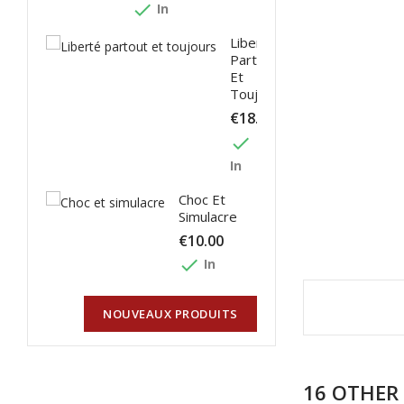
done
In
Liberté
Partout
Et
Toujours
€18.00
done
In
Choc Et
Simulacre
€10.00
done
In
NOUVEAUX PRODUITS
16 OTHER