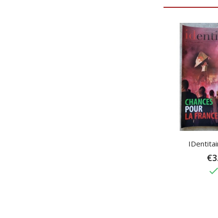
IDentita
€3
don