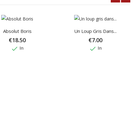
Absolut Boris
Un Loup Gris Dans...
€18.50
€7.00
done
done
In
In