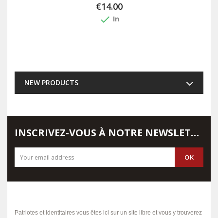
€14.00
done
In
NEW PRODUCTS
INSCRIVEZ-VOUS À NOTRE NEWSLETTER
Patriotes et identitaires vous êtes ici sur un site libre et vous y trouverez