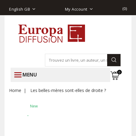
(
0
)
English GB
My Account
0
MENU
Home
Les belles-mères sont-elles de droite ?
New