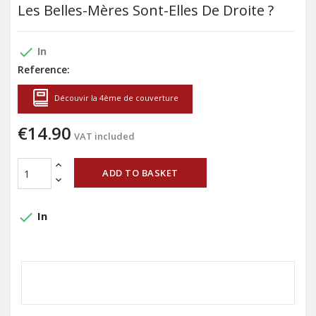
Les Belles-Mères Sont-Elles De Droite ?
done
In
Reference:
Découvir la 4ème de couverture
€14.90
VAT included
ADD TO BASKET
done
In