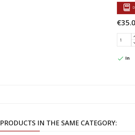
D
€35.
done
In
 PRODUCTS IN THE SAME CATEGORY: