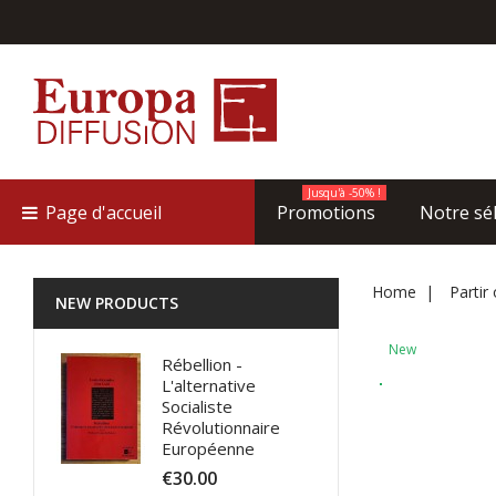
Jusqu'à -50% !
Page d'accueil
Promotions
Notre sé
Home
Partir
NEW PRODUCTS
New
Rébellion -
L'alternative
Socialiste
Révolutionnaire
Européenne
€30.00