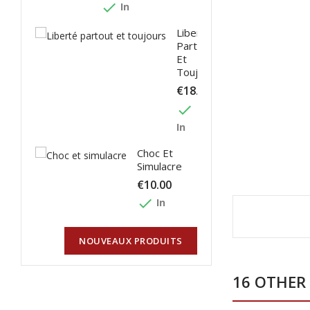
done
In
Liberté
Partout
Et
Toujours
€18.00
done
In
Choc Et
Simulacre
€10.00
done
In
NOUVEAUX PRODUITS
16 OTHER