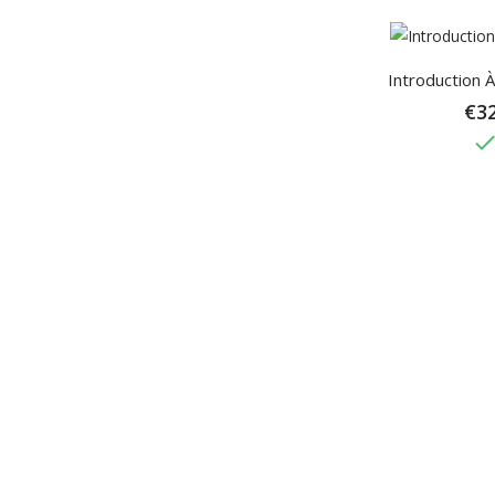
Introduction À
€32
don