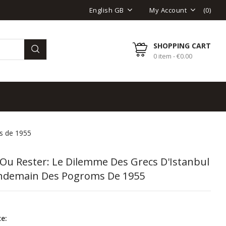
(
0
)
English GB
My Account
SHOPPING CART
0 item - €0.00
ms de 1955
 Ou Rester: Le Dilemme Des Grecs D'Istanbul
ndemain Des Pogroms De 1955
e: