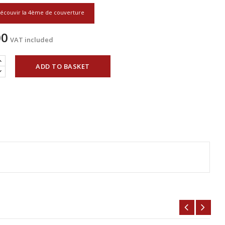
écouvir la 4ème de couverture
00
VAT included
ADD TO BASKET