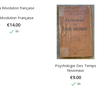
Révolution Française
€14.00
done
In
Psychologie Des Temps
Nouveaux
€9.00
done
In