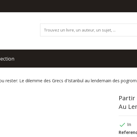
lection
 ou rester: Le dilemme des Grecs d'Istanbul au lendemain des pogro
Partir
Au Le
done
In
Referenc