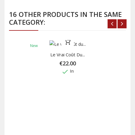
16 OTHER PRODUCTS IN THE SAME
CATEGORY:
New
Le Vrai Coût Du...
€22.00
done
In