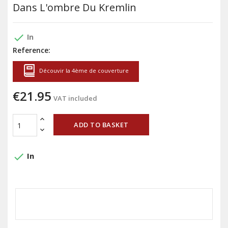
Dans L'ombre Du Kremlin
done
In
Reference:
Découvir la 4ème de couverture
€21.95
VAT included
ADD TO BASKET
done
In