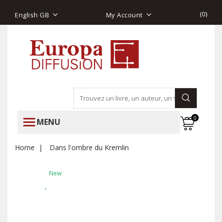
(
0
)
English GB
My Account
0
MENU
Home
Dans l'ombre du Kremlin
New