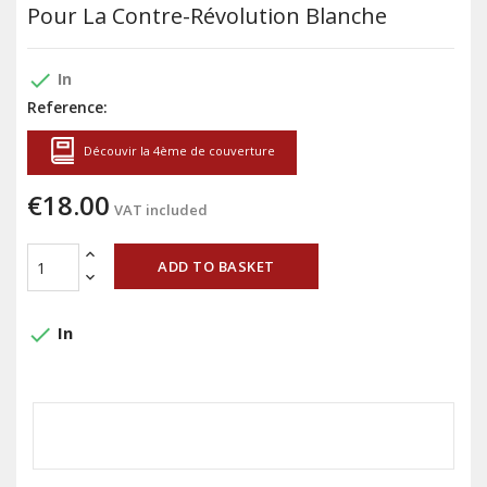
Pour La Contre-Révolution Blanche
done
In
Reference:
Découvir la 4ème de couverture
€18.00
VAT included
ADD TO BASKET
done
In