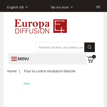
(
0
)
English GB
My Account
0
MENU
Home
Pour la contre-révolution blanche
New