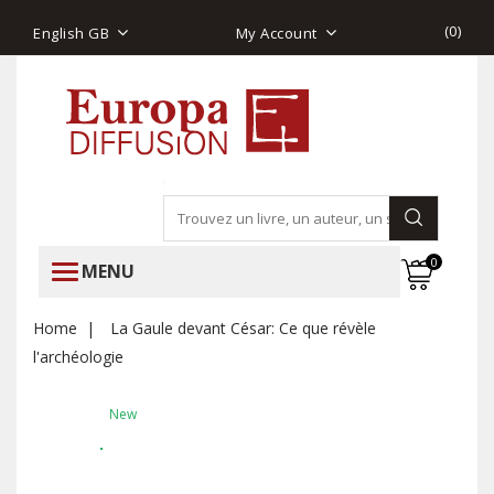
(
0
)
English GB
My Account
0
MENU
Home
La Gaule devant César: Ce que révèle
l'archéologie
New