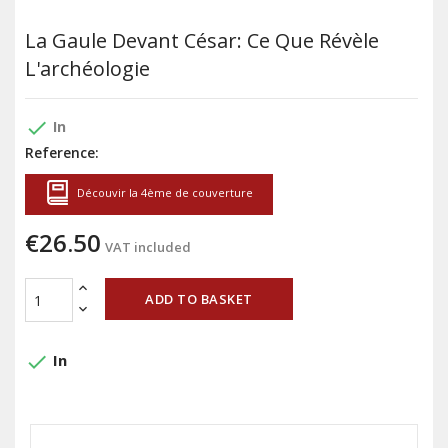
La Gaule Devant César: Ce Que Révèle
L'archéologie
done
In
Reference:
Découvir la 4ème de couverture
€26.50
VAT included
ADD TO BASKET
done
In