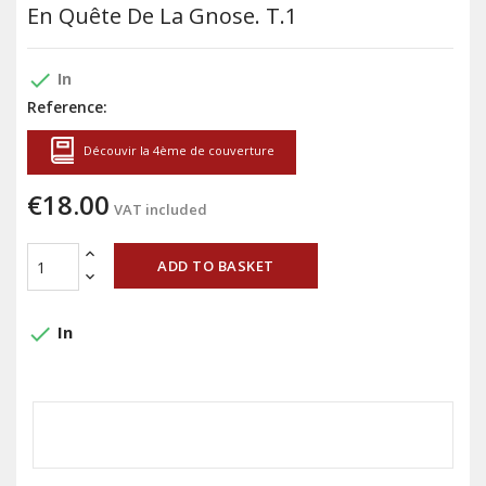
En Quête De La Gnose. T.1
done
In
Reference:
Découvir la 4ème de couverture
€18.00
VAT included
ADD TO BASKET
done
In