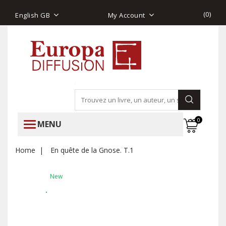
(
0
)
English GB
My Account
0
MENU
Home
En quête de la Gnose. T.1
New