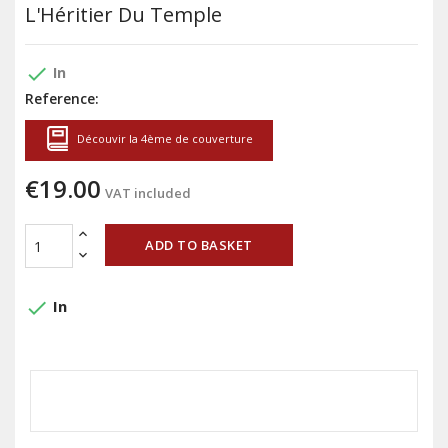
L'Héritier Du Temple
done
In
Reference:
Découvir la 4ème de couverture
€19.00
VAT included
ADD TO BASKET
done
In