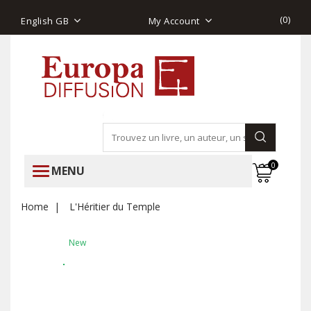
(
0
)
English GB
My Account
0
MENU
Home
L'Héritier du Temple
New