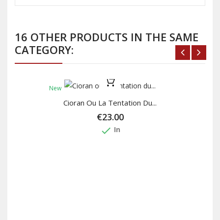
16 OTHER PRODUCTS IN THE SAME
CATEGORY:
New
Cioran Ou La Tentation Du...
€23.00
done
In