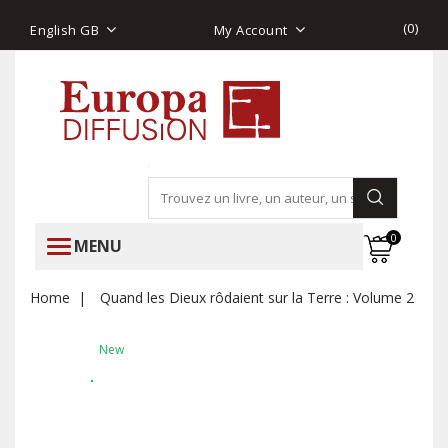
(
0
)
English GB
My Account
0
MENU
Home
Quand les Dieux rôdaient sur la Terre : Volume 2
New