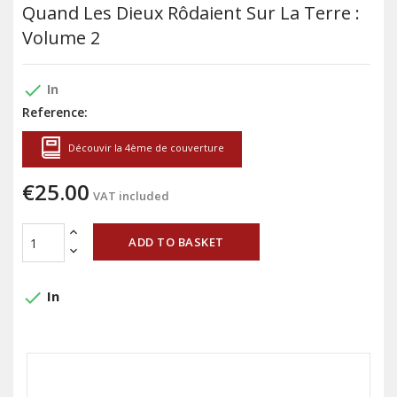
Quand Les Dieux Rôdaient Sur La Terre :
Volume 2
done
In
Reference:
Découvir la 4ème de couverture
€25.00
VAT included
ADD TO BASKET
done
In