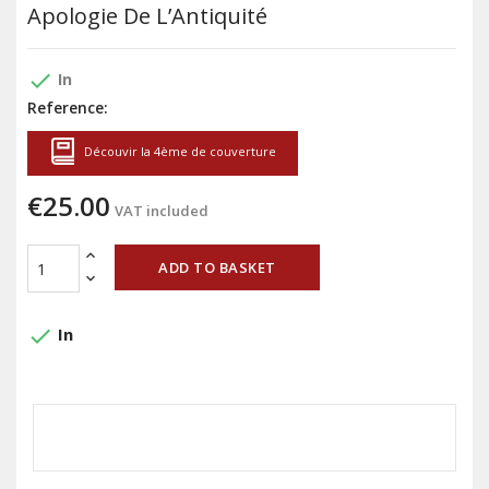
Apologie De L’Antiquité
done
In
Reference:
Découvir la 4ème de couverture
€25.00
VAT included
ADD TO BASKET
done
In