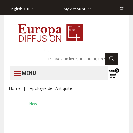
(
0
)
English GB
My Account
0
MENU
Home
Apologie de l’Antiquité
New