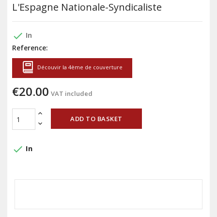
L'Espagne Nationale-Syndicaliste
done
In
Reference:
Découvir la 4ème de couverture
€20.00
VAT included
ADD TO BASKET
done
In