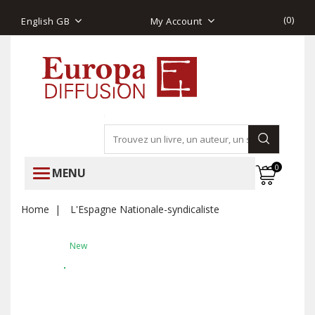
(
0
)
English GB
My Account
0
MENU
Home
L'Espagne Nationale-syndicaliste
New