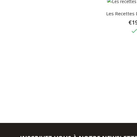
Les Recettes 
€19
don