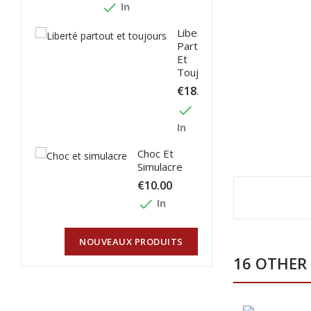
done
In
Liberté
Partout
Et
Toujours
€18.00
done
In
Choc Et
Simulacre
€10.00
done
In
NOUVEAUX PRODUITS
16 OTHER