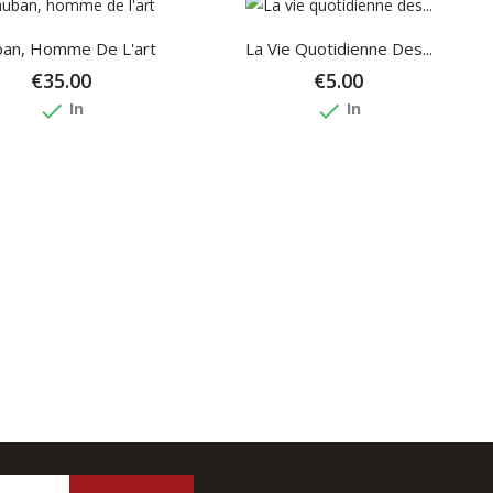
ban, Homme De L'art
La Vie Quotidienne Des...
€35.00
€5.00
done
done
In
In