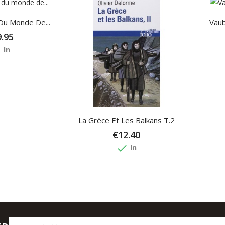
Du Monde De...
Vau
.95
e
In
La Grèce Et Les Balkans T.2
€12.40
done
In