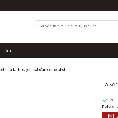
lection
iété du factice: Journal d'un complotiste
La Soc
done
In
Referenc
D