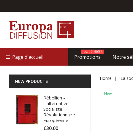
Jusqu'à -50% !
Page d'accueil
Promotions
Notre sé
Home
La soc
NEW PRODUCTS
New
Rébellion -
L'alternative
Socialiste
Révolutionnaire
Européenne
€30.00