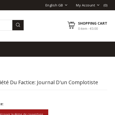
(
0
)
English GB
My Account
SHOPPING CART
0 item - €0.00
iété Du Factice: Journal D'un Complotiste
e:
écouvir la 4ème de couverture