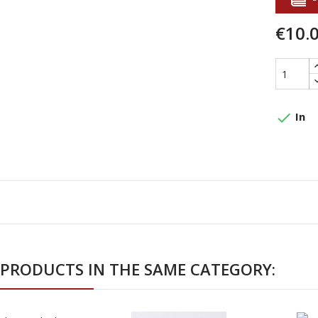
€10.
done
In
 PRODUCTS IN THE SAME CATEGORY: