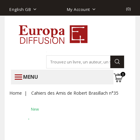
(
0
)
English GB
My Account
0
MENU
Home
Cahiers des Amis de Robert Brasillach n°35
New