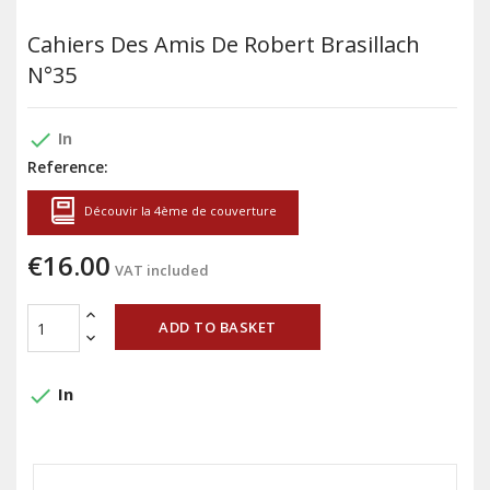
Cahiers Des Amis De Robert Brasillach
N°35
done
In
Reference:
Découvir la 4ème de couverture
€16.00
VAT included
ADD TO BASKET
done
In