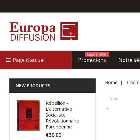
Jusqu'à -50% !
Page d'accueil
Promotions
Notre sé
Home
L'hom
NEW PRODUCTS
New
Rébellion -
L'alternative
Socialiste
Révolutionnaire
Européenne
€30.00