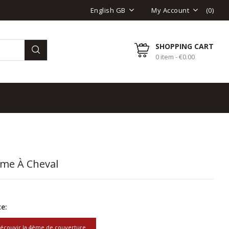
(
0
)
English GB
My Account
SHOPPING CART
0 item - €0.00
me À Cheval
e:
écouvir la 4ème de couverture