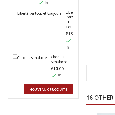
done
In
Liberté
Partout
Et
Toujours
€18.00
done
In
Choc Et
Simulacre
€10.00
done
In
NOUVEAUX PRODUITS
16 OTHER