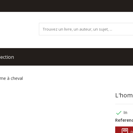
lection
me à cheval
L'hom
done
In
Referenc
D