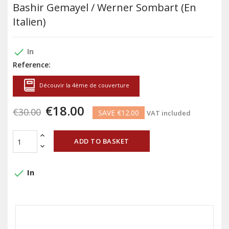
Bashir Gemayel / Werner Sombart (en
Italien)
done
In
Reference:
Découvir la 4ème de couverture
€18.00
€30.00
SAVE €12.00
VAT included
ADD TO BASKET
done
In