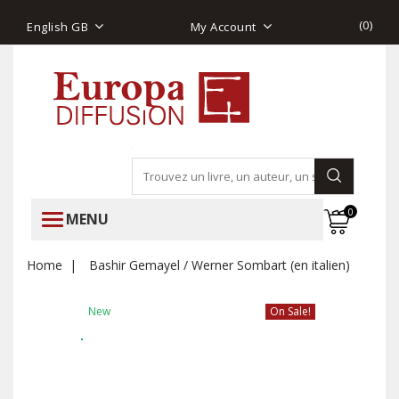
(
0
)
English GB
My Account
0
MENU
Home
Bashir Gemayel / Werner Sombart (en italien)
New
On Sale!