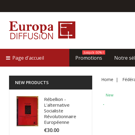
Jusqu'à -50% !
Page d'accueil
Promotions
Notre sé
Home
Fédéra
NEW PRODUCTS
New
Rébellion -
L'alternative
Socialiste
Révolutionnaire
Européenne
€30.00