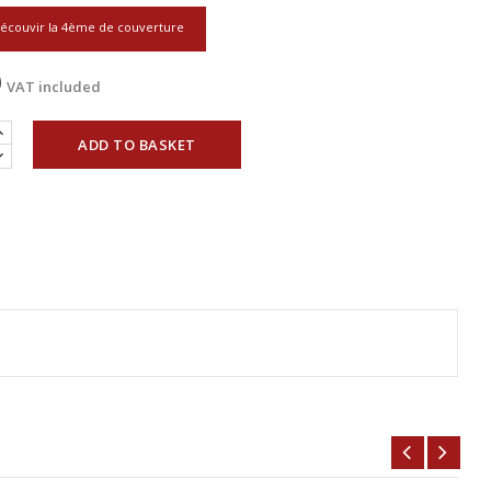
écouvir la 4ème de couverture
0
VAT included
ADD TO BASKET