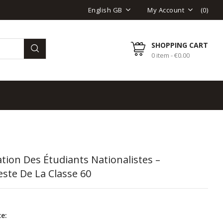
(
0
)
English GB
My Account
SHOPPING CART
0 item - €0.00
tion Des Étudiants Nationalistes –
ste De La Classe 60
e: