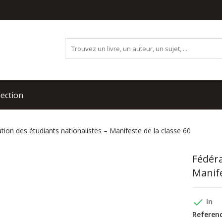
lection
tion des étudiants nationalistes – Manifeste de la classe 60
Fédéra
Manife
done
In
Referenc