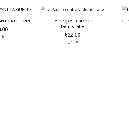
ANT LA GUERRE
Le Peuple Contre La
L'E
Démocratie
.00
€22.00
e
In
done
In