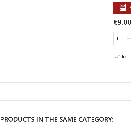
D
€9.0
done
In
 PRODUCTS IN THE SAME CATEGORY: