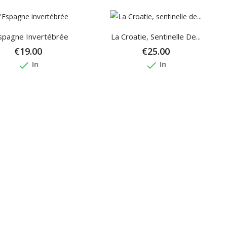
spagne Invertébrée
La Croatie, Sentinelle De...
€19.00
€25.00
done
done
In
In