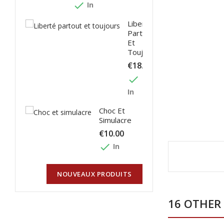
done
In
Liberté
Partout
Et
Toujours
€18.00
done
In
Choc Et
Simulacre
€10.00
done
In
NOUVEAUX PRODUITS
16 OTHER