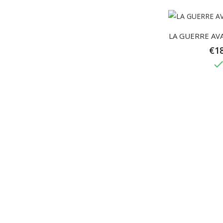
LA GUERRE AV
€18
don