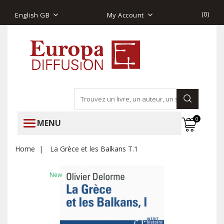
(
0
)
English GB
My Account
0
MENU
Home
La Grèce et les Balkans T.1
New