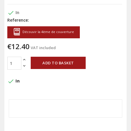
done
In
Reference:
Découvir la 4ème de couverture
€12.40
VAT included
ADD TO BASKET
done
In