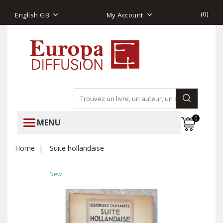
(
0
)
English GB
My Account
0
MENU
Home
Suite hollandaise
New