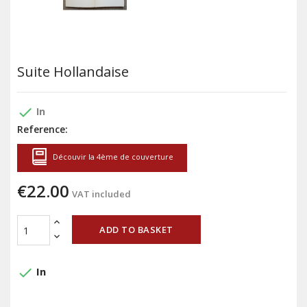
Suite Hollandaise
done
In
Reference:
Découvir la 4ème de couverture
€22.00
VAT included
ADD TO BASKET
done
In