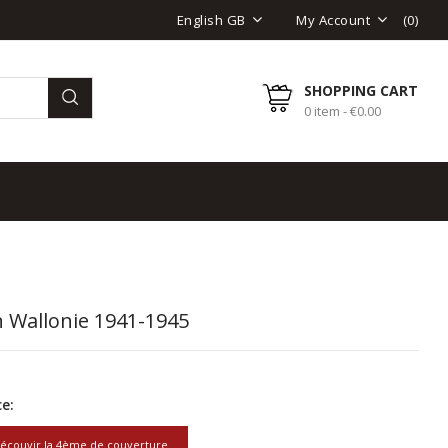
(
0
)
English GB
My Account
SHOPPING CART
0 item - €0.00
 Wallonie 1941-1945
e:
écouvir la 4ème de couverture