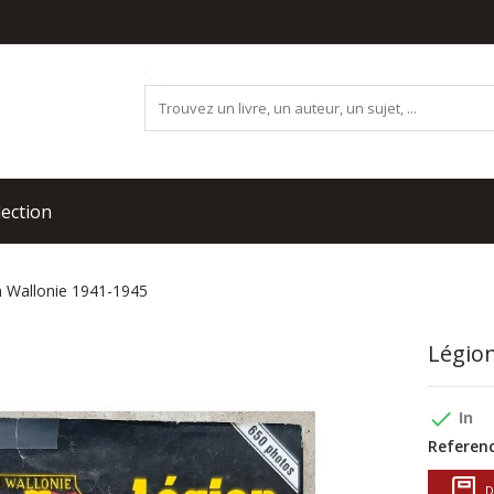
lection
 Wallonie 1941-1945
Légion
done
In
Referenc
D