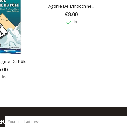
Agonie De L'Indochine...
€8.00
done
In
nigme Du Pôle
.00
e
In
ER