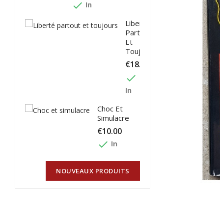
done
In
Liberté
Partout
Et
Toujours
€18.00
done
In
Choc Et
Simulacre
€10.00
done
In
NOUVEAUX PRODUITS