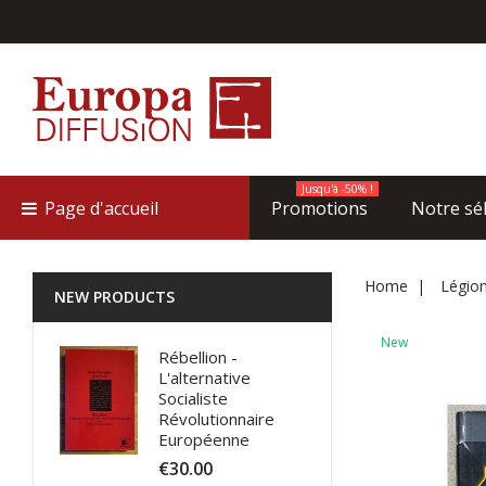
Jusqu'à -50% !
Page d'accueil
Promotions
Notre sé
Home
Légion
NEW PRODUCTS
New
Rébellion -
L'alternative
Socialiste
Révolutionnaire
Européenne
€30.00