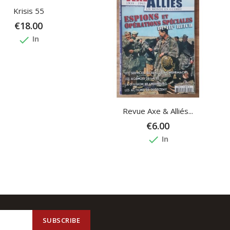
Krisis 55
€18.00
done
In
Revue Axe & Alliés...
€6.00
done
In