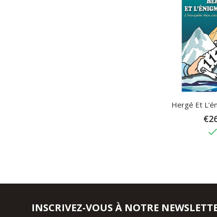
Hergé Et L'é
€26
don
INSCRIVEZ-VOUS À NOTRE NEWSLETT