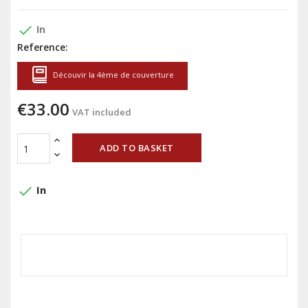
done
In
Reference:
Découvir la 4ème de couverture
€33.00
VAT included
ADD TO BASKET
done
In