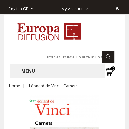
(
0
)
English GB
My Account
0
MENU
Home
Léonard de Vinci - Carnets
New