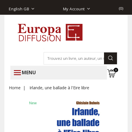
(
0
)
English GB
My Account
0
MENU
Home
Irlande, une ballade à l'Eire libre
New