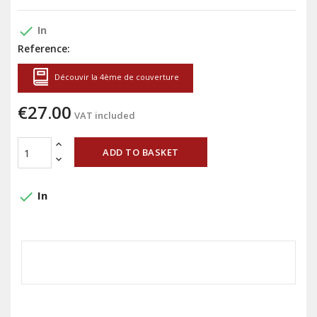
done
In
Reference:
Découvir la 4ème de couverture
€27.00
VAT included
ADD TO BASKET
done
In