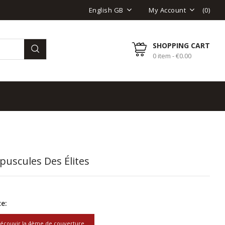
(
0
)
English GB
My Account
SHOPPING CART
0 item - €0.00
puscules Des Élites
e:
écouvir la 4ème de couverture