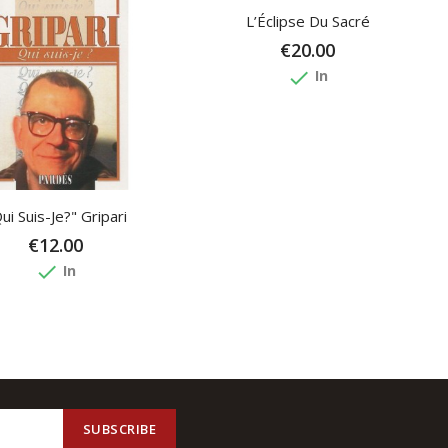
L’Éclipse Du Sacré
€20.00
done
In
ui Suis-Je?" Gripari
€12.00
done
In