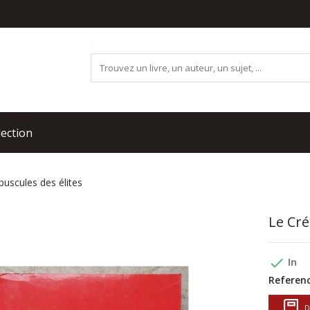
lection
puscules des élites
Le Cré
done
In
Referenc
D