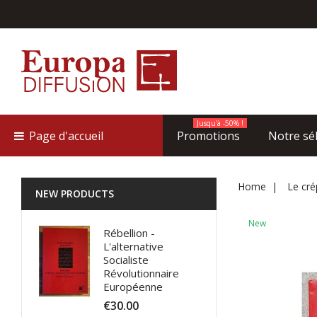
Jusqu'à -50% !
Page d'accueil
Promotions
Notre sé
Home
Le cré
NEW PRODUCTS
New
Rébellion -
L'alternative
Socialiste
Révolutionnaire
Européenne
€30.00