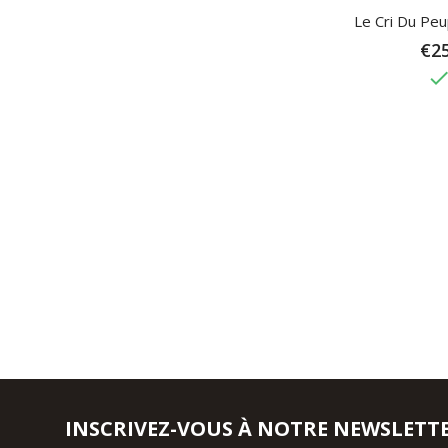
Le Cri Du Peup
€25
don
INSCRIVEZ-VOUS À NOTRE NEWSLETT