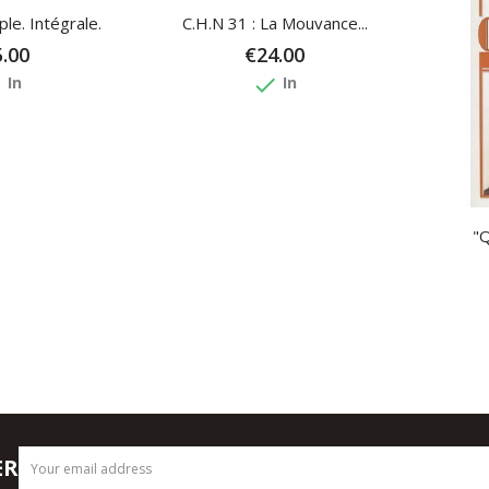
le. Intégrale.
C.H.N 31 : La Mouvance...
.00
€24.00
e
done
In
In
"Q
ER