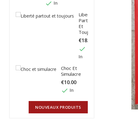
done
In
Liberté
Partout
Et
Toujours
€18.00
done
In
Choc Et
Simulacre
€10.00
done
In
NOUVEAUX PRODUITS