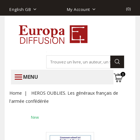
(
0
)
English GB
My Account
0
MENU
Home
HEROS OUBLIES. Les généraux français de
l'armée confédérée
New