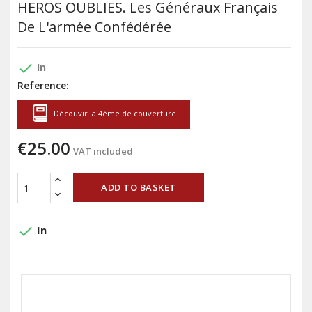
HEROS OUBLIES. Les Généraux Français
De L'armée Confédérée
done
In
Reference:
Découvir la 4ème de couverture
€25.00
VAT included
ADD TO BASKET
done
In