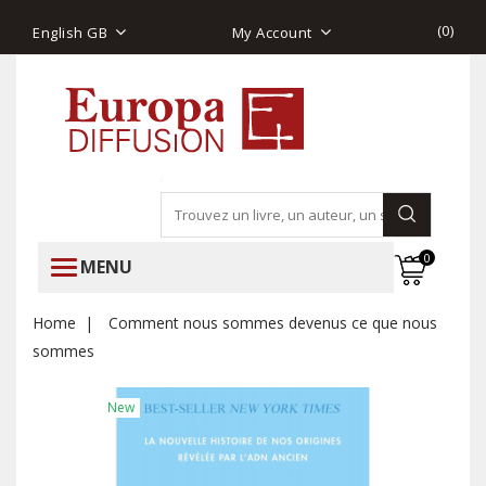
(
0
)
English GB
My Account
0
MENU
Home
Comment nous sommes devenus ce que nous
sommes
New