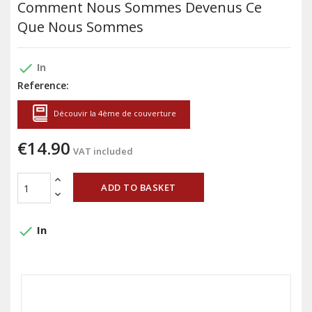
Comment Nous Sommes Devenus Ce
Que Nous Sommes
done
In
Reference:
Découvir la 4ème de couverture
€14.90
VAT included
ADD TO BASKET
done
In