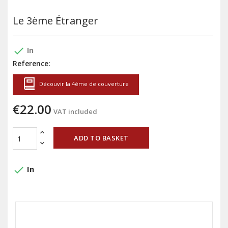
Le 3ème Étranger
done
In
Reference:
Découvir la 4ème de couverture
€22.00
VAT included
ADD TO BASKET
done
In