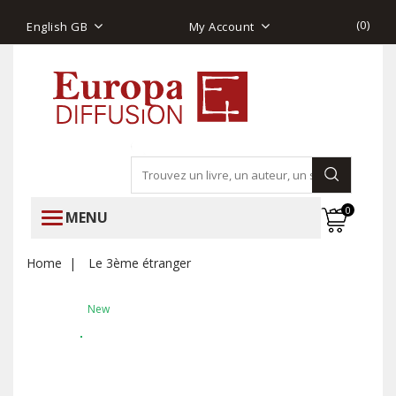
(
0
)
English GB
My Account
0
MENU
Home
Le 3ème étranger
New