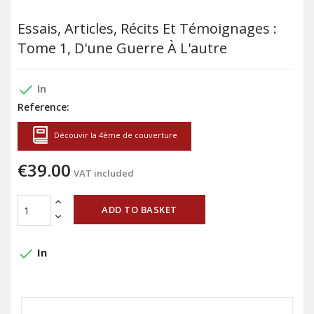
Essais, Articles, Récits Et Témoignages :
Tome 1, D'une Guerre À L'autre
done
In
Reference:
Découvir la 4ème de couverture
€39.00
VAT included
ADD TO BASKET
done
In