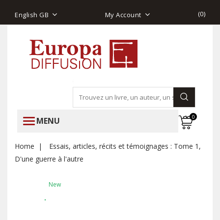
(
0
)
English GB
My Account
0
MENU
Home
Essais, articles, récits et témoignages : Tome 1,
D'une guerre à l'autre
New