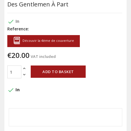
Des Gentlemen À Part
done
In
Reference:
Découvir la 4ème de couverture
€20.00
VAT included
ADD TO BASKET
done
In