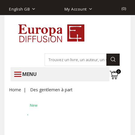
(
0
)
English GB
My Account
0
MENU
Home
Des gentlemen à part
New