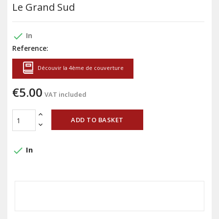
Le Grand Sud
done
In
Reference:
Découvir la 4ème de couverture
€5.00
VAT included
ADD TO BASKET
done
In