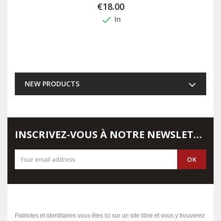
€18.00
done
In
NEW PRODUCTS
INSCRIVEZ-VOUS À NOTRE NEWSLETTER
Patriotes et identitaires vous êtes ici sur un site libre et vous y trouverez