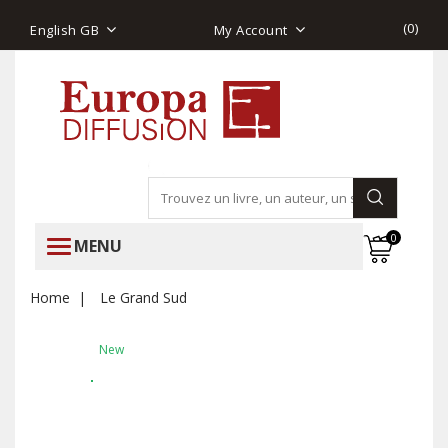
(
0
)
English GB
My Account
0
MENU
Home
Le Grand Sud
New