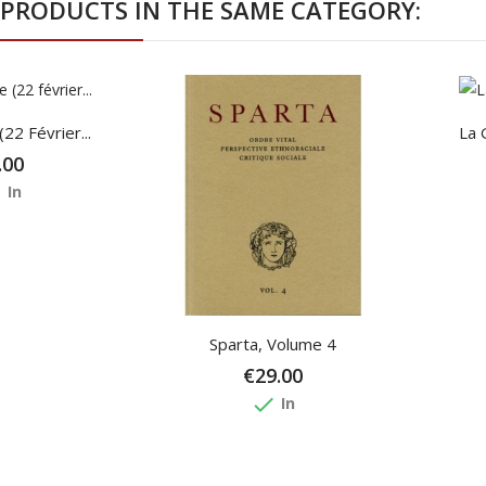
 PRODUCTS IN THE SAME CATEGORY:
22 Février...
La 
.00
e
In
Sparta, Volume 4
€29.00
done
In