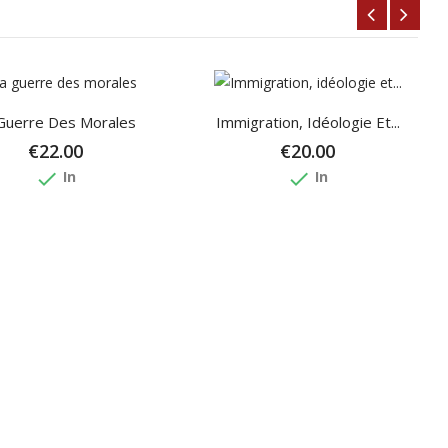
Guerre Des Morales
Immigration, Idéologie Et...
€22.00
€20.00
done
done
In
In