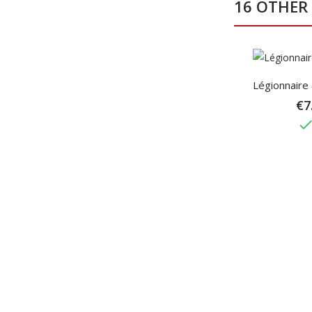
16 OTHER
Légionnaire (
€7
don