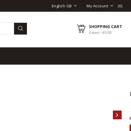
(
0
)
English GB
My Account
SHOPPING CART
0 item - €0.00