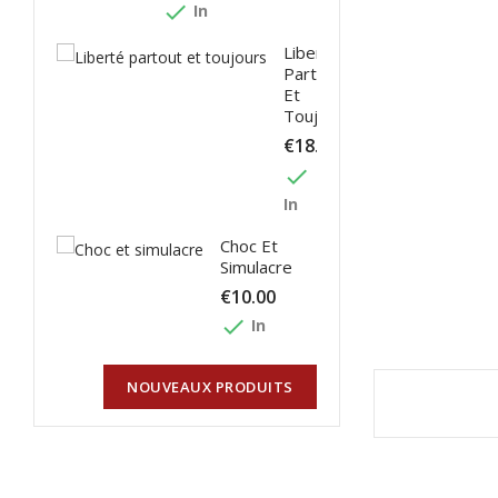
done
In
Liberté
Partout
Et
Toujours
€18.00
done
In
Choc Et
Simulacre
€10.00
done
In
NOUVEAUX PRODUITS