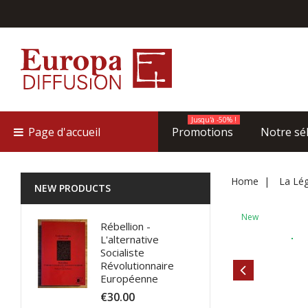
Jusqu'à -50% !
Page d'accueil
Promotions
Notre sé
Home
La Lég
NEW PRODUCTS
New
Rébellion -
L'alternative
Socialiste
Révolutionnaire
Européenne
€30.00