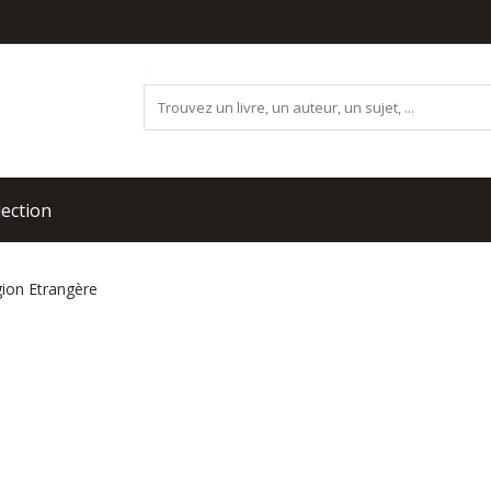
lection
ion Etrangère