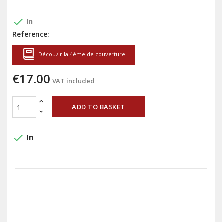
done
In
Reference:
Découvir la 4ème de couverture
€17.00
VAT included
ADD TO BASKET
done
In