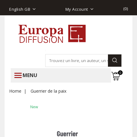
(
0
)
English GB
My Account
0
MENU
Home
Guerrier de la paix
New