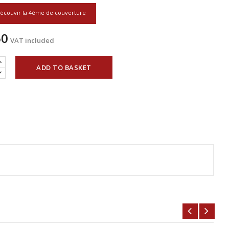
écouvir la 4ème de couverture
50
VAT included
ADD TO BASKET