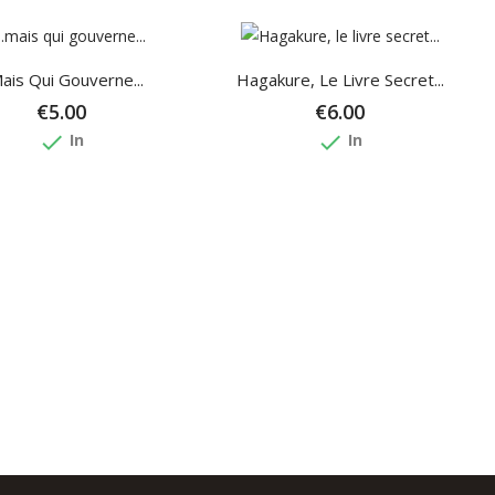
.mais Qui Gouverne...
Hagakure, Le Livre Secret...
€5.00
€6.00
done
done
In
In