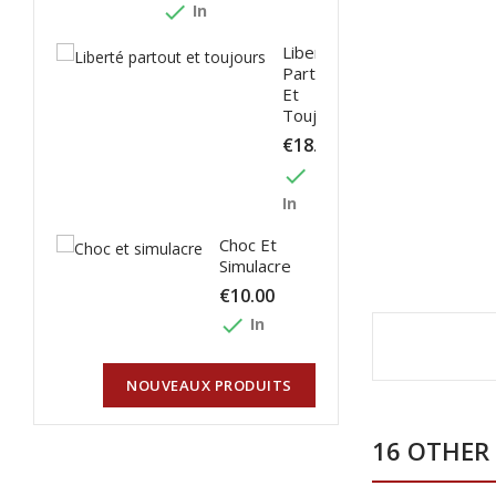
done
In
Liberté
Partout
Et
Toujours
€18.00
done
In
Choc Et
Simulacre
€10.00
done
In
NOUVEAUX PRODUITS
16 OTHER