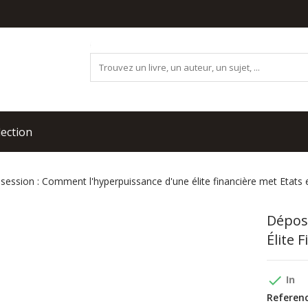
lection
ession : Comment l'hyperpuissance d'une élite financière met Etats 
Dépos
Élite 
done
In
Referenc