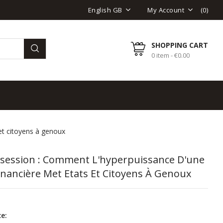
(
0
)
English GB
My Account
SHOPPING CART
0 item - €0.00
et citoyens à genoux
session : Comment L'hyperpuissance D'une
Financière Met Etats Et Citoyens À Genoux
e: