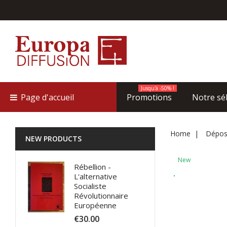
Jusqu'à -50% !
Page d'accueil
Promotions
Notre sé
Home
Déposs
NEW PRODUCTS
New
Rébellion -
L'alternative
Socialiste
Révolutionnaire
Européenne
€30.00