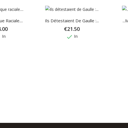
e Raciale....
Ils Détestaient De Gaulle :...
..
.00
€21.50
e
done
In
In