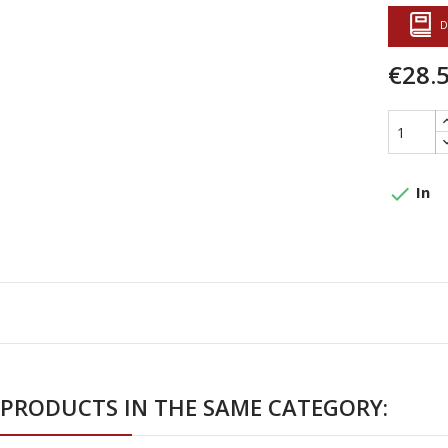
D
€28.
done
In
 PRODUCTS IN THE SAME CATEGORY: