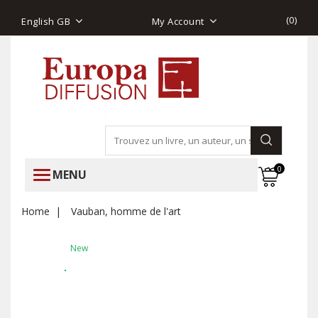
(
0
)
English GB
My Account
0
MENU
Home
Vauban, homme de l'art
New