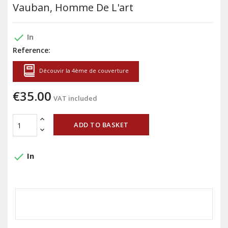
Vauban, Homme De L'art
done
In
Reference:
Découvir la 4ème de couverture
€35.00
VAT included
ADD TO BASKET
done
In