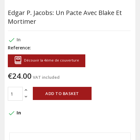
Edgar P. Jacobs: Un Pacte Avec Blake Et
Mortimer
done
In
Reference:
Découvir la 4ème de couverture
€24.00
VAT included
ADD TO BASKET
done
In