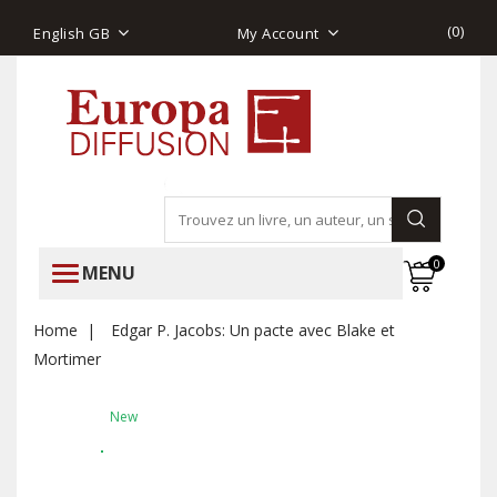
(
0
)
English GB
My Account
0
MENU
Home
Edgar P. Jacobs: Un pacte avec Blake et
Mortimer
New