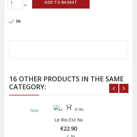
ADD TO BASKET
done
In
16 OTHER PRODUCTS IN THE SAME
CATEGORY:
New
Le Roi Est Nu
€22.90
done
In