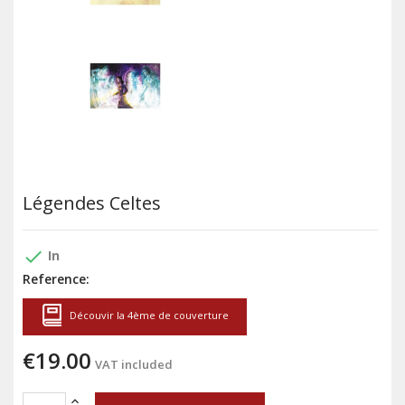
Légendes Celtes
done
In
Reference:
Découvir la 4ème de couverture
€19.00
VAT included