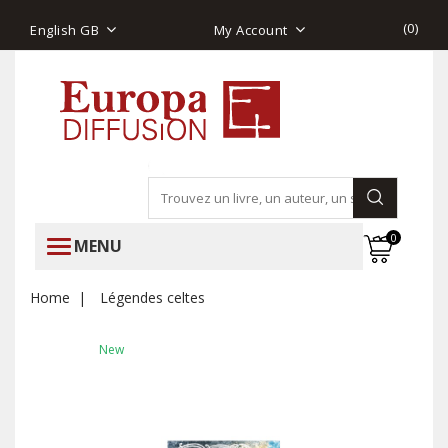
(
0
)
English GB
My Account
0
MENU
Home
Légendes celtes
New