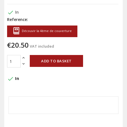
done
In
Reference:
Découvir la 4ème de couverture
€20.50
VAT included
ADD TO BASKET
done
In