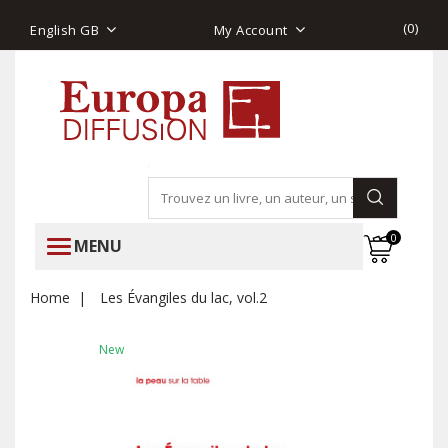
(
0
)
English GB
My Account
0
MENU
Home
Les Évangiles du lac, vol.2
New