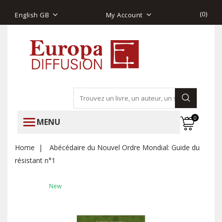
(
0
)
English GB
My Account
0
MENU
Home
Abécédaire du Nouvel Ordre Mondial: Guide du
résistant n°1
New