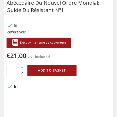
Abécédaire Du Nouvel Ordre Mondial:
Guide Du Résistant N°1
done
In
Reference:
Découvir la 4ème de couverture
€21.00
VAT included
ADD TO BASKET
done
In