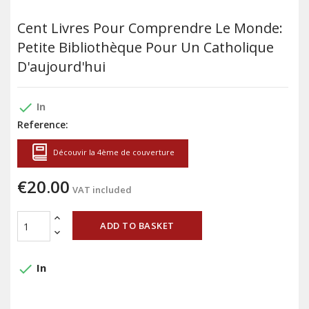
Cent Livres Pour Comprendre Le Monde:
Petite Bibliothèque Pour Un Catholique
D'aujourd'hui
done
In
Reference:
Découvir la 4ème de couverture
€20.00
VAT included
ADD TO BASKET
done
In