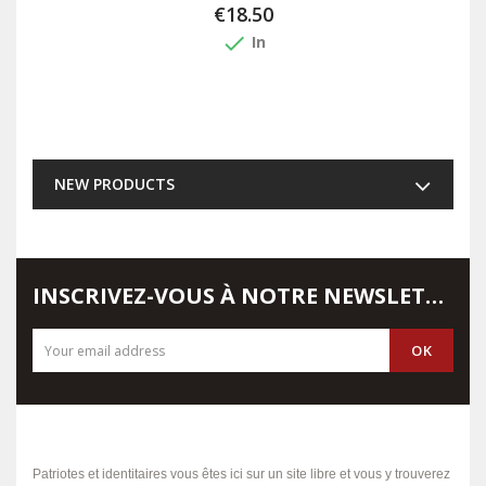
€18.50
done
In
NEW PRODUCTS
INSCRIVEZ-VOUS À NOTRE NEWSLETTER
Patriotes et identitaires vous êtes ici sur un site libre et vous y trouverez