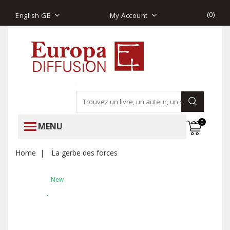
(
0
)
English GB
My Account
0
MENU
Home
La gerbe des forces
New