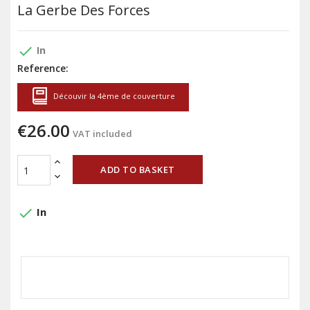
La Gerbe Des Forces
done
In
Reference:
Découvir la 4ème de couverture
€26.00
VAT included
ADD TO BASKET
done
In