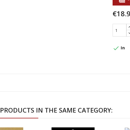
€18.
done
In
 PRODUCTS IN THE SAME CATEGORY: