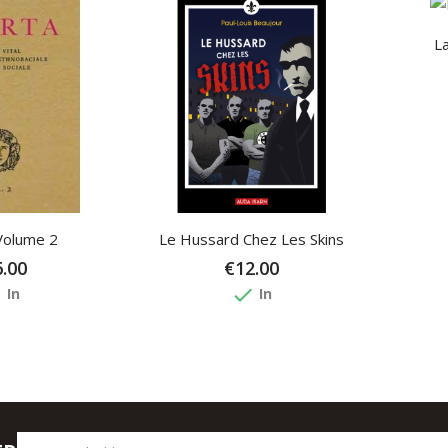
La
Volume 2
Le Hussard Chez Les Skins
.00
€12.00
e
done
In
In