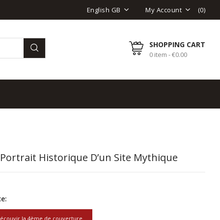
(
0
)
English GB
My Account
SHOPPING CART
0 item - €0.00
 Portrait Historique D’un Site Mythique
e:
écouvir la 4ème de couverture