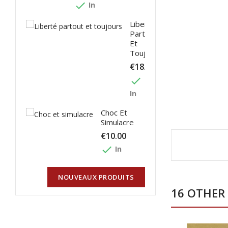
done
In
Liberté
Partout
Et
Toujours
€18.00
done
In
Choc Et
Simulacre
€10.00
done
In
NOUVEAUX PRODUITS
16 OTHER