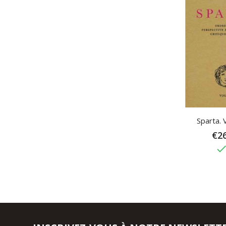
Sparta. 
€26
don