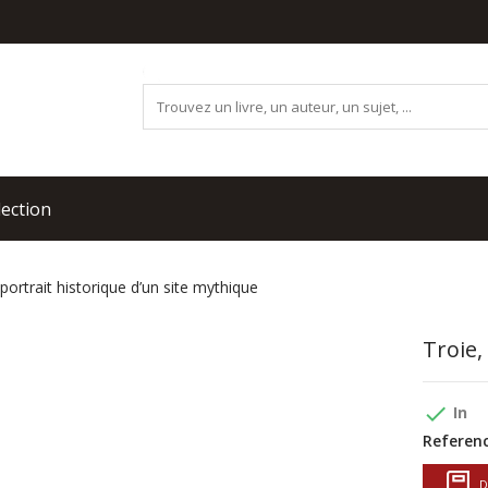
lection
 portrait historique d’un site mythique
Troie,
done
In
Referenc
D