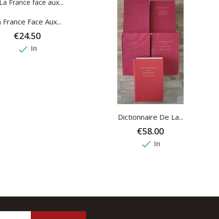
 France Face Aux...
€24.50
done
In
Dictionnaire De La...
€58.00
done
In