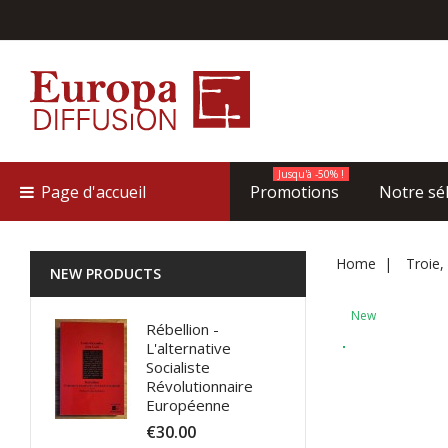
Jusqu'à -50% !
Page d'accueil
Promotions
Notre sé
Home
Troie,
NEW PRODUCTS
New
Rébellion -
L'alternative
Socialiste
Révolutionnaire
Européenne
€30.00